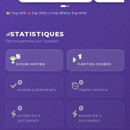
≤ Top 10%
≤ Top 20%
≤ Top 35%
≤ Top 60%
STATISTIQUES
Tes moyennes sur 1 parties
5
1
SCORE MOYEN
PARTIES JOUÉES
0
0
BONNES RÉPONSES
TEMPS MOYEN
0
0
MOINS DE 5
MOINS DE 3
SECONDES
SECONDES