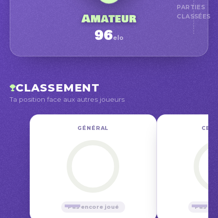
PARTIES
Amateur
CLASSÉES
96
elo
CLASSEMENT
Ta position face aux autres joueurs
GÉNÉRAL
CE M
—
—
Pas encore joué
Pas en