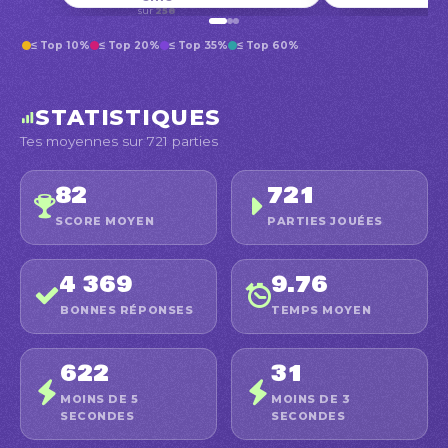
sur
258
≤ Top 10%
≤ Top 20%
≤ Top 35%
≤ Top 60%
STATISTIQUES
Tes moyennes sur 721 parties
82
721
SCORE MOYEN
PARTIES JOUÉES
4 369
9.76
BONNES RÉPONSES
TEMPS MOYEN
622
31
MOINS DE 5
MOINS DE 3
SECONDES
SECONDES