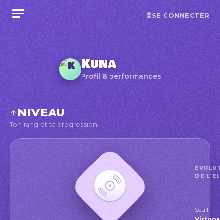
SE CONNECTER
Kuna
Profil & performances
NIVEAU
Ton rang et ta progression
ÉVOLU
DE L'E
Seuil
Virtu
Virtuo