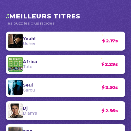
MEILLEURS TITRES
Tes buzz les plus rapides
Yeah!
2.17s
Usher
Africa
2.29s
Toto
Seul
2.50s
Garou
Dj
2.56s
Diam's