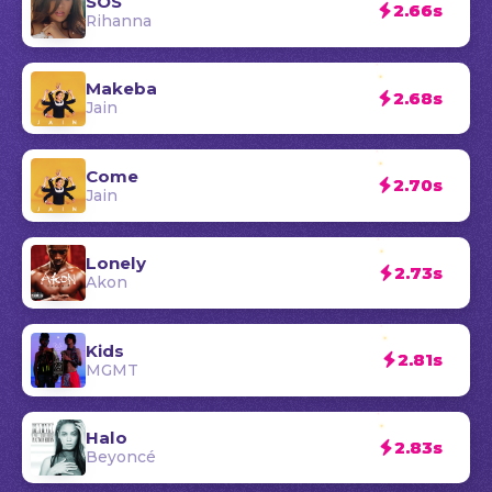
SOS
2.66s
Rihanna
Makeba
2.68s
Jain
Come
2.70s
Jain
Lonely
2.73s
Akon
Kids
2.81s
MGMT
Halo
2.83s
Beyoncé