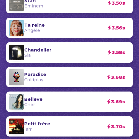
Stan
3.50s
Eminem
Ta reine
3.56s
Angèle
Chandelier
3.58s
Sia
Paradise
3.68s
Coldplay
Believe
3.69s
Cher
Petit frère
3.70s
Iam