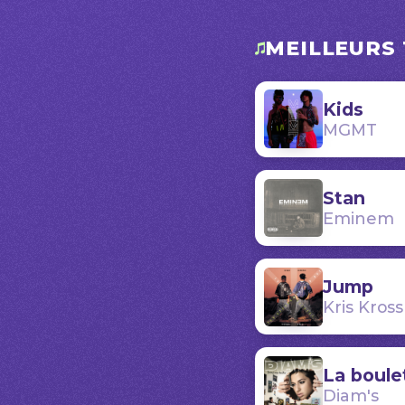
MEILLEURS 
Kids
MGMT
Stan
Eminem
Jump
Kris Kross
La boule
Diam's