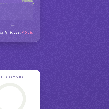
projection
sept.
euil
Virtuose
:
+10 pts
ETTE SEMAINE