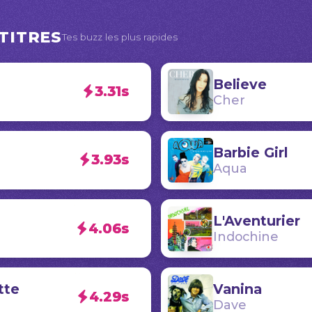
TITRES
Tes buzz les plus rapides
Believe
3.31s
Cher
Barbie Girl
3.93s
Aqua
L'Aventurier
4.06s
Indochine
tte
Vanina
4.29s
Dave