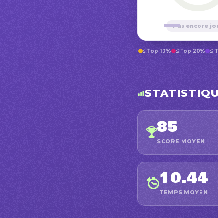
—
Pas encore jo
≤ Top 10%
≤ Top 20%
≤ 
STATISTIQ
85
SCORE MOYEN
10.44
TEMPS MOYEN