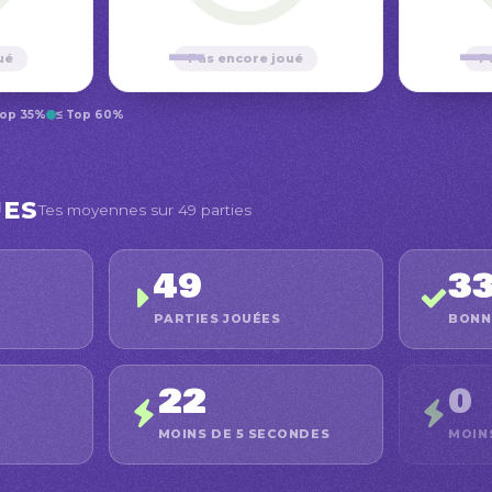
—
ué
Pas encore joué
P
Top 35%
≤ Top 60%
UES
Tes moyennes sur 49 parties
49
3
PARTIES JOUÉES
BONN
22
0
MOINS DE 5 SECONDES
MOIN