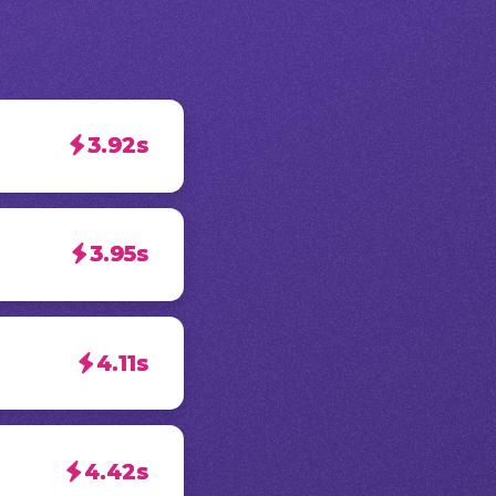
3.92s
3.95s
4.11s
4.42s