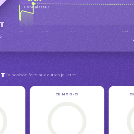
Connaisseur
t
avr.
mai
juin
juil.
août
o
S
NT
Ta position face aux autres joueurs
CE MOIS-CI
C