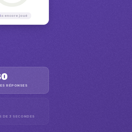
—
as encore joué
30
ES RÉPONSES
S DE 3 SECONDES