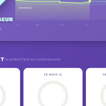
Amateur
seur
juil.
déc.
mai
oct.
o
NT
Ta position face aux autres joueurs
CE MOIS-CI
C