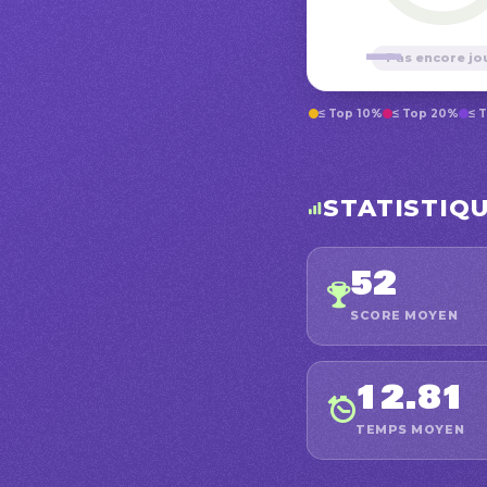
—
Pas encore jo
≤ Top 10%
≤ Top 20%
≤ 
STATISTIQ
52
SCORE MOYEN
12.81
TEMPS MOYEN