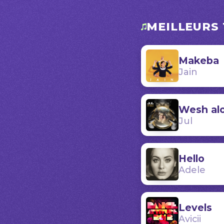
MEILLEURS 
Makeba
Jain
Wesh alo
Jul
Hello
Adele
Levels
Avicii