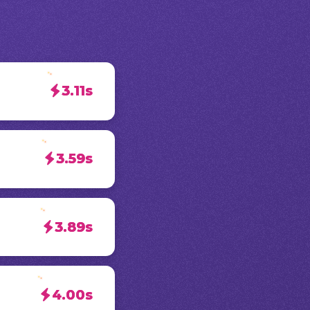
3.11s
3.59s
3.89s
4.00s