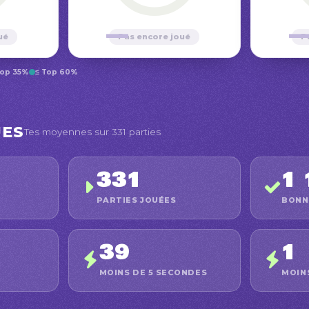
—
ué
Pas encore joué
P
Top 35%
≤ Top 60%
UES
Tes moyennes sur 331 parties
331
1 
PARTIES JOUÉES
BONN
39
1
MOINS DE 5 SECONDES
MOIN