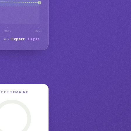
mars
août
Seuil
Expert
:
+11 pts
ETTE SEMAINE