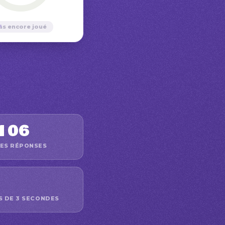
—
as encore joué
106
ES RÉPONSES
S DE 3 SECONDES