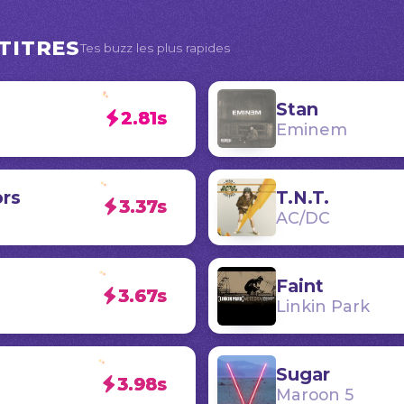
TITRES
Tes buzz les plus rapides
Stan
2.81s
Eminem
rs
T.N.T.
3.37s
AC/DC
Faint
3.67s
Linkin Park
Sugar
3.98s
Maroon 5