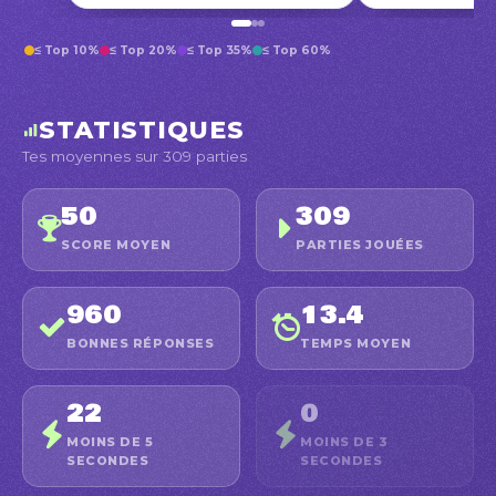
≤ Top 10%
≤ Top 20%
≤ Top 35%
≤ Top 60%
STATISTIQUES
Tes moyennes sur 309 parties
50
309
SCORE MOYEN
PARTIES JOUÉES
960
13.4
BONNES RÉPONSES
TEMPS MOYEN
22
0
MOINS DE 5
MOINS DE 3
SECONDES
SECONDES