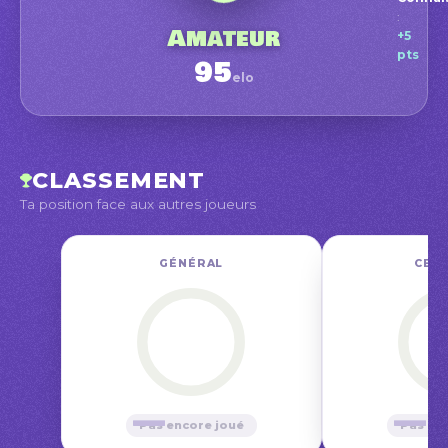
Amat
:
Début
Amateur
+5
pts
95
elo
avr.
CLASSEMENT
Ta position face aux autres joueurs
GÉNÉRAL
CE M
—
—
Pas encore joué
Pas en