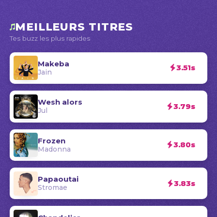
MEILLEURS TITRES
Tes buzz les plus rapides
Makeba
3.51s
Jain
Wesh alors
3.79s
Jul
Frozen
3.80s
Madonna
Papaoutai
3.83s
Stromae