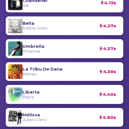
Chandelier
4.13s
Sia
Bella
4.27s
Maître Gims
Umbrella
4.37s
Rihanna
La Tribu De Dana
4.38s
Manau
Liberta
4.40s
Pep's
Mélissa
4.60s
Julien Clerc