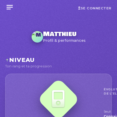
SE CONNECTER
Matthieu
Profil & performances
NIVEAU
Ton rang et ta progression
ÉVOLU
DE L'E
Seuil
Conna
Position
Connai