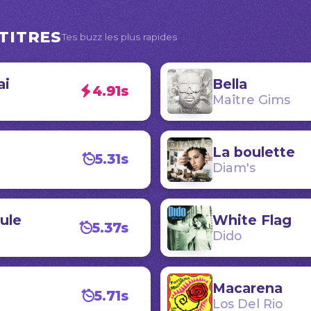
TITRES
Tes buzz les plus rapides
ai
Bella
4.91s
Maître Gims
La boulette
5.31s
Diam's
ule
White Flag
5.37s
Dido
Macarena
5.71s
Los Del Rio