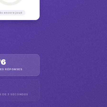
—
as encore joué
76
ES RÉPONSES
S DE 3 SECONDES