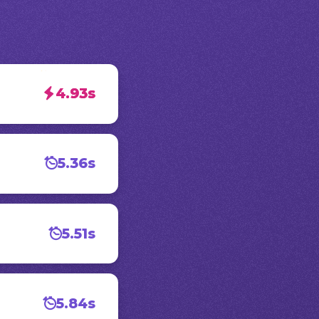
4.93s
5.36s
5.51s
5.84s