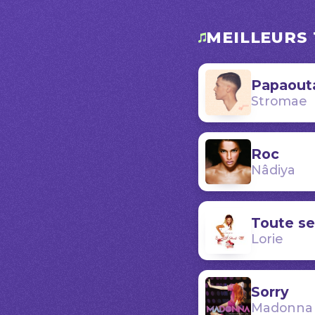
MEILLEURS 
Papaout
Stromae
Roc
Nâdiya
Toute se
Lorie
Sorry
Madonna