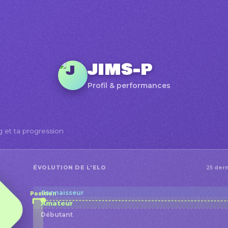
jims-p
Profil & performances
g et ta progression
ÉVOLUTION DE L'ELO
25 dern
Connaisseur
Position
Amateur
Débutant