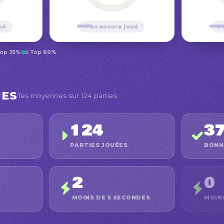
—
ué
Pas encore joué
P
Top 35%
≤ Top 60%
UES
Tes moyennes sur 124 parties
124
3
PARTIES JOUÉES
BONN
2
0
MOINS DE 5 SECONDES
MOIN