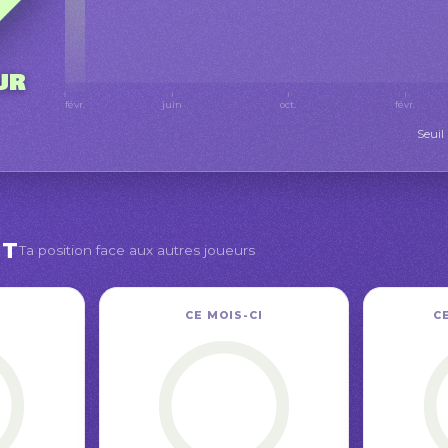
ur
févr.
juin
oct.
févr.
Seuil
NT
Ta position face aux autres joueurs
CE MOIS-CI
C