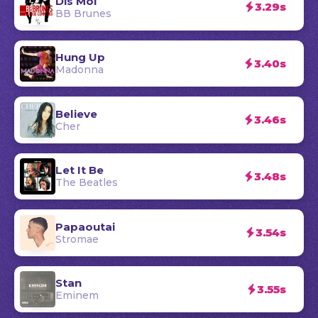
Dis Moi
3.29s
BB Brunes
Hung Up
3.40s
Madonna
Believe
3.46s
Cher
Let It Be
3.48s
The Beatles
Papaoutai
3.54s
Stromae
Stan
3.55s
Eminem