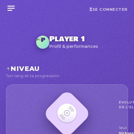
SE CONNECTER
Player 1
Profil & performances
NIVEAU
Ton rang et ta progression
ÉVOLU
DE L'E
Seuil
Virtu
Virtuo