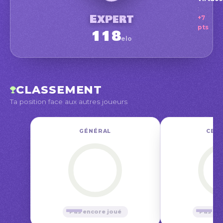
:
Expert
Expe
+7
P
pts
118
Conna
elo
avr.
CLASSEMENT
Ta position face aux autres joueurs
GÉNÉRAL
CE M
—
—
Pas encore joué
Pas en