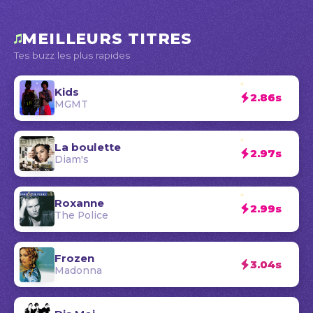
MEILLEURS TITRES
Tes buzz les plus rapides
Kids
2.86s
MGMT
La boulette
2.97s
Diam's
Roxanne
2.99s
The Police
Frozen
3.04s
Madonna