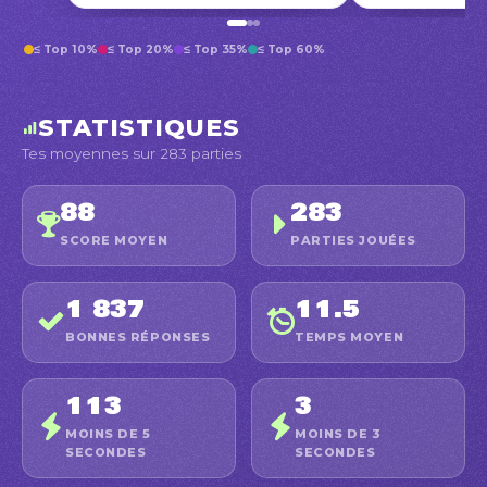
≤ Top 10%
≤ Top 20%
≤ Top 35%
≤ Top 60%
STATISTIQUES
Tes moyennes sur 283 parties
88
283
SCORE MOYEN
PARTIES JOUÉES
1 837
11.5
BONNES RÉPONSES
TEMPS MOYEN
113
3
MOINS DE 5
MOINS DE 3
SECONDES
SECONDES