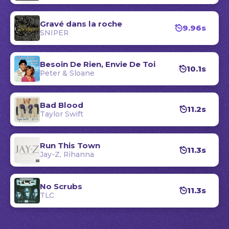
Gravé dans la roche
9.96s
SNIPER
Besoin De Rien, Envie De Toi
10.1s
Peter & Sloane
Bad Blood
11.2s
Taylor Swift
Run This Town
11.3s
Jay-Z, Rihanna
No Scrubs
11.3s
TLC