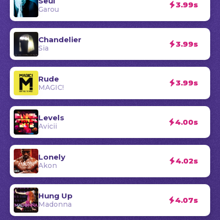
Seul
3.99s
Garou
Chandelier
3.99s
Sia
Rude
3.99s
MAGIC!
Levels
4.00s
Avicii
Lonely
4.02s
Akon
Hung Up
4.07s
Madonna