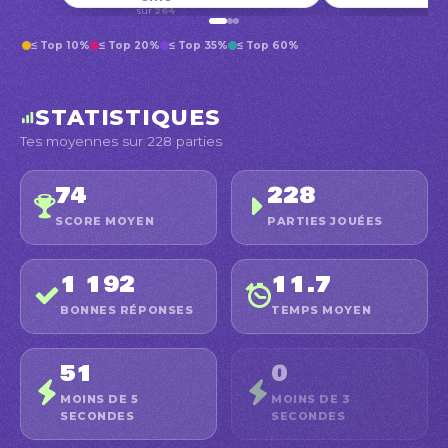
sur
264
≤ Top 10%
≤ Top 20%
≤ Top 35%
≤ Top 60%
STATISTIQUES
Tes moyennes sur 228 parties
74
228
SCORE MOYEN
PARTIES JOUÉES
1 192
11.7
BONNES RÉPONSES
TEMPS MOYEN
51
0
MOINS DE 5
MOINS DE 3
SECONDES
SECONDES