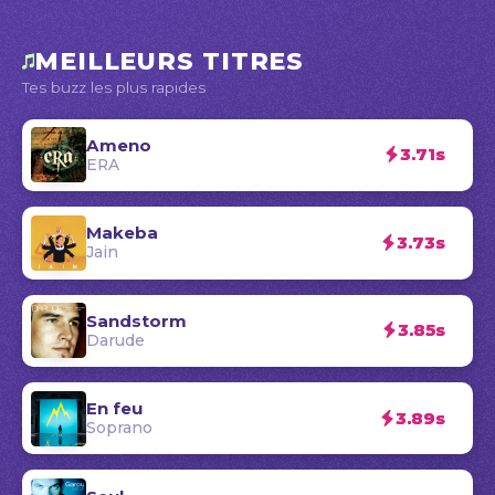
MEILLEURS TITRES
Tes buzz les plus rapides
Ameno
3.71s
ERA
Makeba
3.73s
Jain
Sandstorm
3.85s
Darude
En feu
3.89s
Soprano