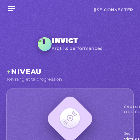
SE CONNECTER
Invict
Profil & performances
NIVEAU
Ton rang et ta progression
ÉVOLU
DE L'E
Seuil
Virtu
Virtuo