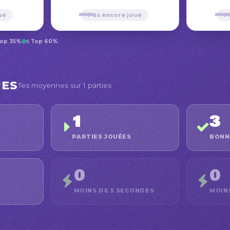
—
ué
Pas encore joué
P
Top 35%
≤ Top 60%
UES
Tes moyennes sur 1 parties
1
3
PARTIES JOUÉES
BONN
0
0
MOINS DE 5 SECONDES
MOIN