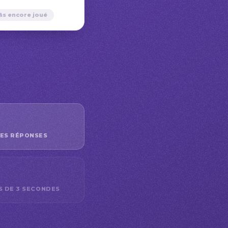
—
as encore joué
ES RÉPONSES
S DE 3 SECONDES