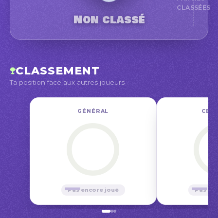
CLASSÉES
Non classé
CLASSEMENT
Ta position face aux autres joueurs
GÉNÉRAL
CE M
—
—
Pas encore joué
Pas en