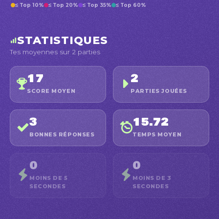
≤ Top 10%
≤ Top 20%
≤ Top 35%
≤ Top 60%
STATISTIQUES
Tes moyennes sur 2 parties
17
2
SCORE MOYEN
PARTIES JOUÉES
3
15.72
BONNES RÉPONSES
TEMPS MOYEN
0
0
MOINS DE 5
MOINS DE 3
SECONDES
SECONDES