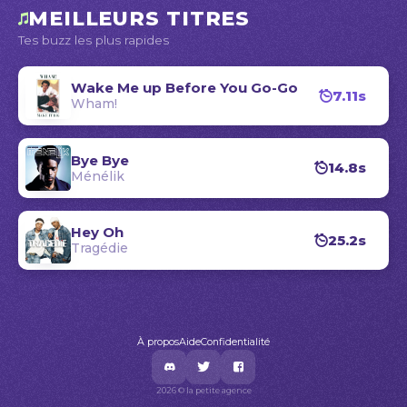
MEILLEURS TITRES
Tes buzz les plus rapides
Wake Me up Before You Go-Go
7.11s
Wham!
Bye Bye
14.8s
Ménélik
Hey Oh
25.2s
Tragédie
À propos
Aide
Confidentialité
2026 © la petite agence