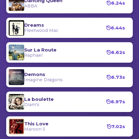
Dancing Queen
6.24s
ABBA
Dreams
6.44s
Fleetwood Mac
Sur La Route
6.62s
Raphael
Demons
6.73s
Imagine Dragons
La boulette
6.97s
Diam's
This Love
7.02s
Maroon 5