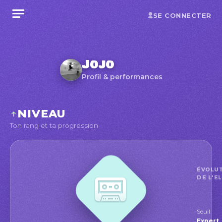
SE CONNECTER
Jojo
Profil & performances
NIVEAU
Ton rang et ta progression
ÉVOLU
DE L'E
Seuil
Exper
Expert