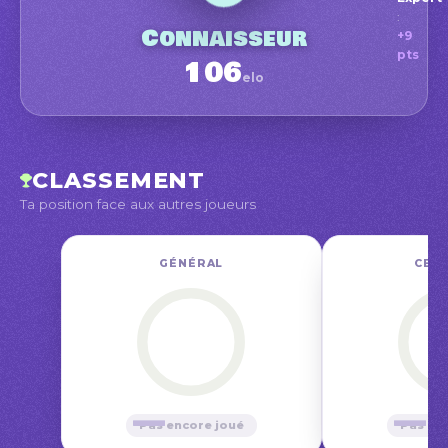
:
Conn
Connaisseur
+9
Posit
pts
106
elo
Amate
sept.
CLASSEMENT
Ta position face aux autres joueurs
GÉNÉRAL
CE M
—
—
Pas encore joué
Pas en