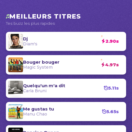
MEILLEURS TITRES
Tes buzz les plus rapides
Dj
2.90s
Diam's
Bouger bouger
4.97s
Magic System
Quelqu'un m'a dit
5.11s
Carla Bruni
Me gustas tu
5.65s
Manu Chao