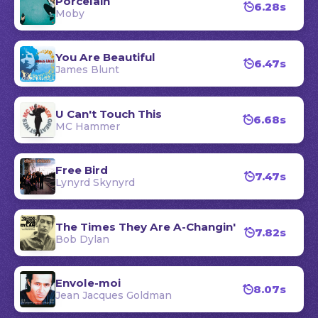
Porcelain
6.28s
Moby
You Are Beautiful
6.47s
James Blunt
U Can't Touch This
6.68s
MC Hammer
Free Bird
7.47s
Lynyrd Skynyrd
The Times They Are A-Changin'
7.82s
Bob Dylan
Envole-moi
8.07s
Jean Jacques Goldman