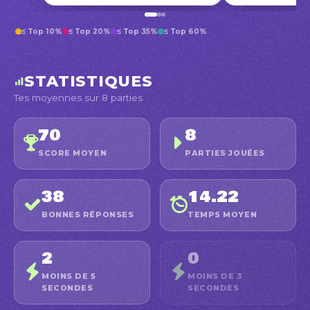
≤ Top 10%
≤ Top 20%
≤ Top 35%
≤ Top 60%
STATISTIQUES
Tes moyennes sur 8 parties
70
8
SCORE MOYEN
PARTIES JOUÉES
38
14.22
BONNES RÉPONSES
TEMPS MOYEN
2
0
MOINS DE 5
MOINS DE 3
SECONDES
SECONDES