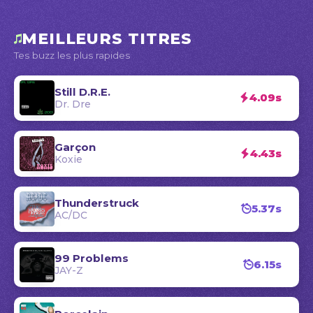
MEILLEURS TITRES
Tes buzz les plus rapides
Still D.R.E.
4.09s
Dr. Dre
Garçon
4.43s
Koxie
Thunderstruck
5.37s
AC/DC
99 Problems
6.15s
JAY-Z