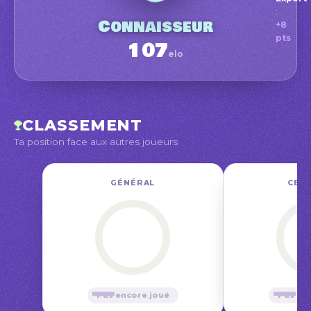
:
Conn
Connaisseur
+8
Position
pts
107
elo
Amate
oct.
CLASSEMENT
Ta position face aux autres joueurs
GÉNÉRAL
CE M
—
—
Pas encore joué
Pas en