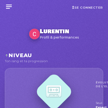
SE CONNECTER
Lurentin
Profil & performances
NIVEAU
Ton rang et ta progression
ÉVOLU
DE L'E
Seuil
Exper
Expert