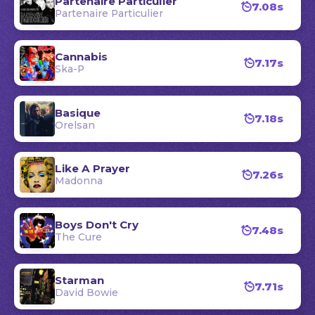
Partenaire Particulier
7.08s
Partenaire Particulier
Cannabis
7.17s
Ska-P
Basique
7.18s
Orelsan
Like A Prayer
7.26s
Madonna
Boys Don't Cry
7.48s
The Cure
Starman
7.71s
David Bowie