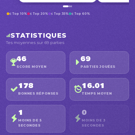
≤ Top 10%
≤ Top 20%
≤ Top 35%
≤ Top 60%
STATISTIQUES
Tes moyennes sur 69 parties
46
69
SCORE MOYEN
PARTIES JOUÉES
178
16.01
BONNES RÉPONSES
TEMPS MOYEN
1
0
MOINS DE 5
MOINS DE 3
SECONDES
SECONDES