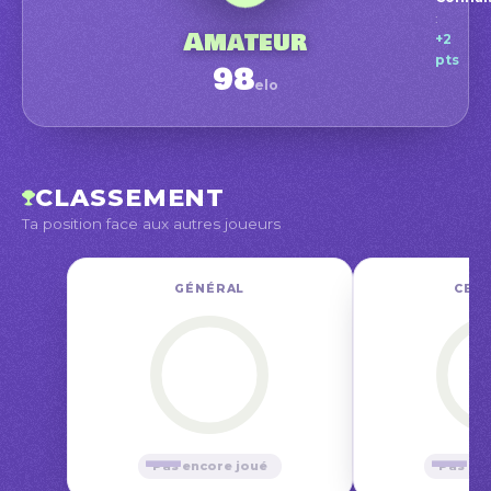
Amat
:
Début
Amateur
+2
pts
98
elo
nov.
CLASSEMENT
Ta position face aux autres joueurs
GÉNÉRAL
CE M
—
—
Pas encore joué
Pas en