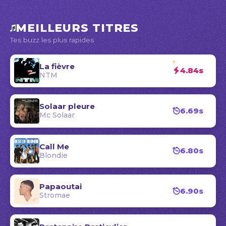
MEILLEURS TITRES
Tes buzz les plus rapides
La fièvre
4.84s
NTM
Solaar pleure
6.69s
Mc Solaar
Call Me
6.80s
Blondie
Papaoutai
6.90s
Stromae