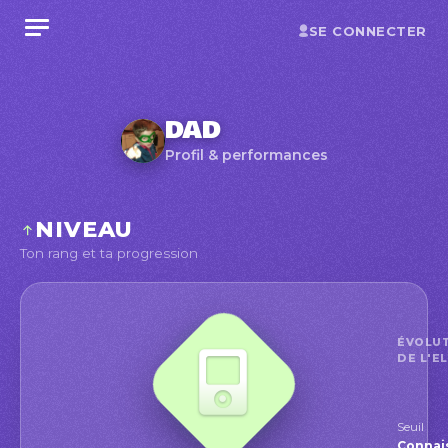
SE CONNECTER
DAD
Profil & performances
NIVEAU
Ton rang et ta progression
ÉVOLU
DE L'E
Seuil
Conna
Connai