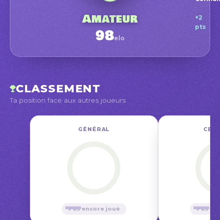
Amat
:
Début
Amateur
+2
pts
98
elo
juin
CLASSEMENT
Ta position face aux autres joueurs
GÉNÉRAL
CE M
—
—
Pas encore joué
Pas en