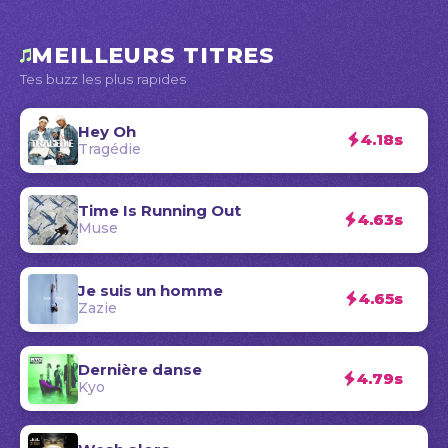
MEILLEURS TITRES
Tes buzz les plus rapides
Hey Oh
4.18s
Tragédie
Time Is Running Out
4.63s
Muse
Je suis un homme
4.65s
Zazie
Dernière danse
4.79s
Kyo