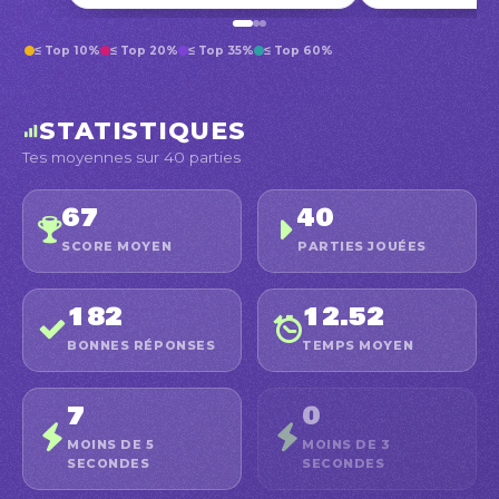
≤ Top 10%
≤ Top 20%
≤ Top 35%
≤ Top 60%
STATISTIQUES
Tes moyennes sur 40 parties
67
40
SCORE MOYEN
PARTIES JOUÉES
182
12.52
BONNES RÉPONSES
TEMPS MOYEN
7
0
MOINS DE 5
MOINS DE 3
SECONDES
SECONDES