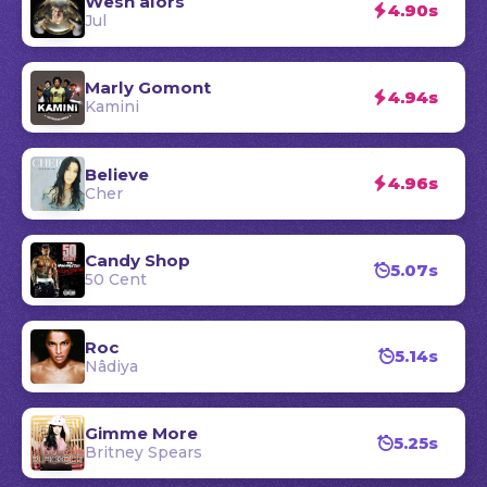
Wesh alors
4.90s
Jul
Marly Gomont
4.94s
Kamini
Believe
4.96s
Cher
Candy Shop
5.07s
50 Cent
Roc
5.14s
Nâdiya
Gimme More
5.25s
Britney Spears