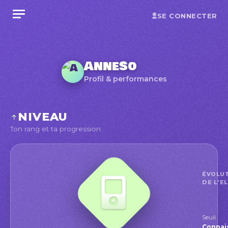
SE CONNECTER
AnneSo
Profil & performances
NIVEAU
Ton rang et ta progression
ÉVOLU
DE L'E
Seuil
Conna
Connai