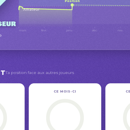
Position
Amateur
seur
mars
févr.
janv.
déc.
nov.
o
NT
Ta position face aux autres joueurs
CE MOIS-CI
C