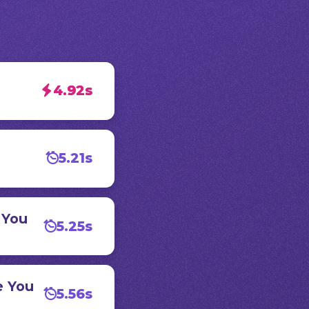
4.92s
5.21s
 You
5.25s
e You
5.56s