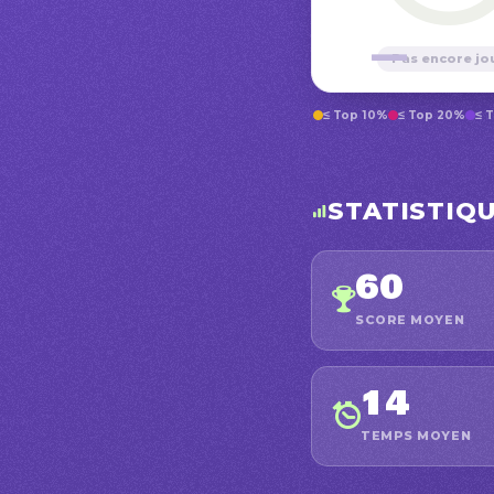
—
Pas encore jo
≤ Top 10%
≤ Top 20%
≤ 
STATISTIQ
60
SCORE MOYEN
14
TEMPS MOYEN