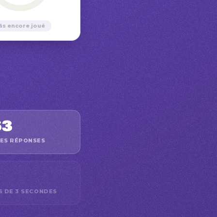
—
as encore joué
63
ES RÉPONSES
S DE 3 SECONDES