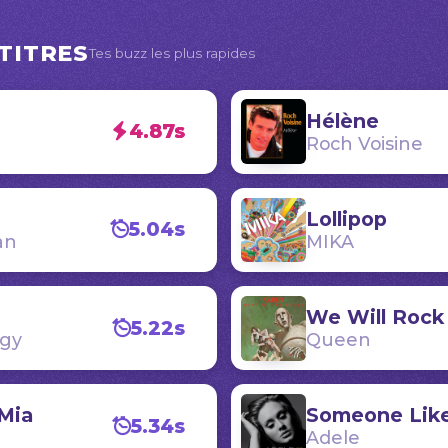
TITRES
Tes buzz les plus rapides
Hélène
4.87s
Roch Voisine
Lollipop
5.04s
an
MIKA
We Will Rock
5.22s
igy
Queen
Mia
Someone Lik
5.34s
Adele