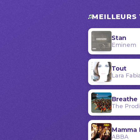
MEILLEURS 
Stan
Eminem
Tout
Lara Fabi
Breathe
The Prod
Mamma 
ABBA