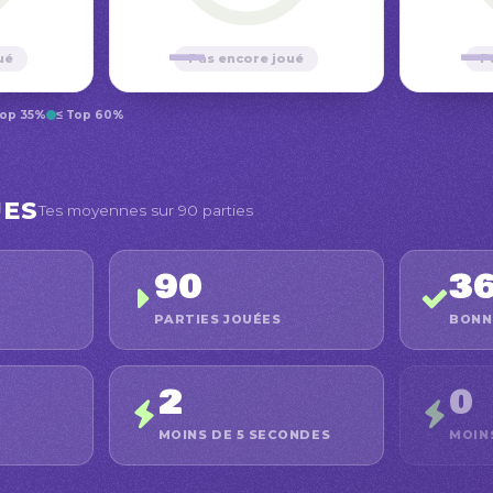
—
ué
Pas encore joué
P
Top 35%
≤ Top 60%
UES
Tes moyennes sur 90 parties
90
3
PARTIES JOUÉES
BONN
2
0
MOINS DE 5 SECONDES
MOIN