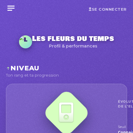
SE CONNECTER
Les fleurs du temps
Profil & performances
NIVEAU
Ton rang et ta progression
ÉVOLU
DE L'E
Seuil
Conna
Connai
Position