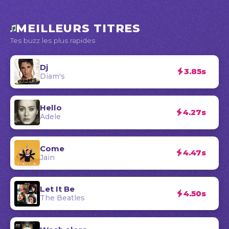
MEILLEURS TITRES
Tes buzz les plus rapides
Dj
3.85s
Diam's
Hello
4.27s
Adele
Come
4.47s
Jain
Let It Be
4.50s
The Beatles