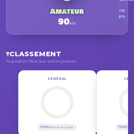
Amat
:
Début
Amateur
+10
pts
90
elo
mars
CLASSEMENT
Ta position face aux autres joueurs
GÉNÉRAL
CE M
—
—
Pas encore joué
Pas en