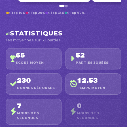
≤ Top 10%
≤ Top 20%
≤ Top 35%
≤ Top 60%
STATISTIQUES
Tes moyennes sur 52 parties
65
52
SCORE MOYEN
PARTIES JOUÉES
230
12.53
BONNES RÉPONSES
TEMPS MOYEN
7
0
MOINS DE 5
MOINS DE 3
SECONDES
SECONDES