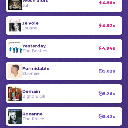
Wesh alors
4.56s
Jul
Je vole
4.92s
Louane
Yesterday
4.94s
The Beatles
Formidable
5.02s
Stromae
Demain
5.26s
Bigflo & Oli
Roxanne
5.42s
The Police