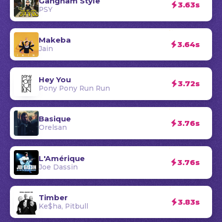
Gangnam Style
3.63s
PSY
Makeba
3.64s
Jain
Hey You
3.72s
Pony Pony Run Run
Basique
3.76s
Orelsan
L'Amérique
3.76s
Joe Dassin
Timber
3.83s
Ke$ha, Pitbull