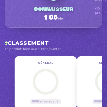
:
Conn
Connaisseur
+10
Position
pts
105
elo
Amate
janv.
CLASSEMENT
Ta position face aux autres joueurs
GÉNÉRAL
CE M
—
—
Pas encore joué
Pas en