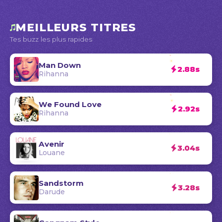
MEILLEURS TITRES
Tes buzz les plus rapides
Man Down
2.88s
Rihanna
We Found Love
2.92s
Rihanna
Avenir
3.04s
Louane
Sandstorm
3.28s
Darude