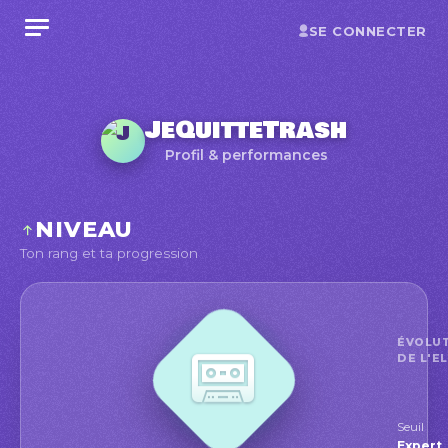
SE CONNECTER
JeQuitteTrash
Profil & performances
NIVEAU
Ton rang et ta progression
ÉVOLU
DE L'E
Seuil
Exper
Expert