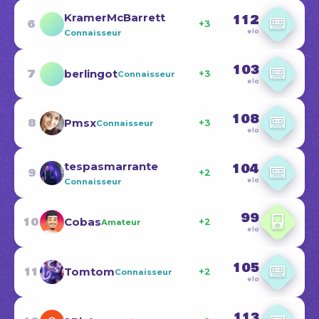
KramerMcBarrett
112
6
+3
Connaisseur
elo
103
7
berlingot
+3
Connaisseur
elo
108
8
Pmsx
+3
Connaisseur
elo
tespasmarrante
104
9
+2
Connaisseur
elo
99
10
Cobas
+2
Amateur
elo
105
11
Tomtom
+2
Connaisseur
elo
113