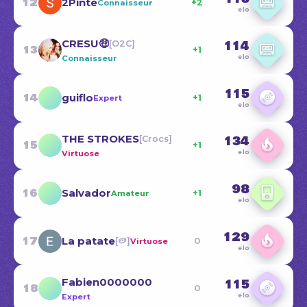
12
2Pinte
+2
Connaisseur
elo
CRESU🤑
114
[O2C]
13
+1
Connaisseur
elo
115
14
guiflo
+1
Expert
elo
THE STROKES
134
[Crocs]
15
+1
Virtuose
elo
98
16
Salvador
+1
Amateur
elo
129
17
La patate
[🥔]
0
Virtuose
elo
Fabien0000000
115
18
0
Expert
elo