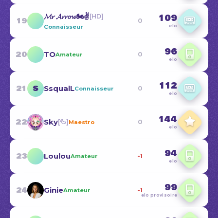
𝓜𝓻 𝓐𝓻𝓻𝓸𝔀🏍️​✌️
109
[HD]
19
0
Connaisseur
elo
96
20
TO
0
Amateur
elo
112
21
S
SsqualL
0
Connaisseur
elo
144
22
Sky
[🦆]
0
Maestro
elo
94
23
Loulou
-1
Amateur
elo
99
24
Ginie
-1
Amateur
elo provisoire